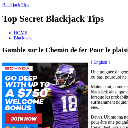
Blackjack Tips
Top Secret Blackjack Tips
HOME
Blackjack
Gamble sur le Chemin de fer Pour le plaisi
[
English
]
Une poignée de gens 
ou pas, pourquoi ne p
Maintenant, comment
blackjack ainsi que d
lorsque les probabil
suffisamment liquidi
êtes.
Devez Ultimo ma non 
pour être une poigné
Cependant, vous pour