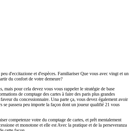
 peu d'eccitazione et d'espèces. Familiariser Que vous avec vingt et un
partir du confort de votre demeure?
 mais pour cela devez vous vous rappeler le stratégie de base
formations de comptage des cartes à faire des paris plus grandes
en faveur du concessionnaire. Una parte ça, vous devez également avoir
 se passera peu importe la façon dont un joueur qualifié 21 vous
iser competenze votre du comptage de cartes, et prêt mentalement
essione et monotone et elle est Avec la pratique et de la perseveranza
e cette façon.