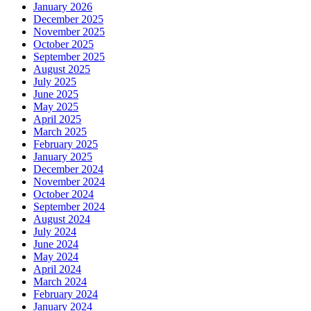
January 2026
December 2025
November 2025
October 2025
September 2025
August 2025
July 2025
June 2025
May 2025
April 2025
March 2025
February 2025
January 2025
December 2024
November 2024
October 2024
September 2024
August 2024
July 2024
June 2024
May 2024
April 2024
March 2024
February 2024
January 2024