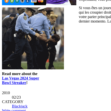
Si vous êtes un joueu
qui les croupier dro
votre parier principa
dernier momento. La 
Read more about the
Las Vegas 2024 Super
Bowl Streaker
!
2010
02
/23
CATEGORY
Blackjack
Write comment