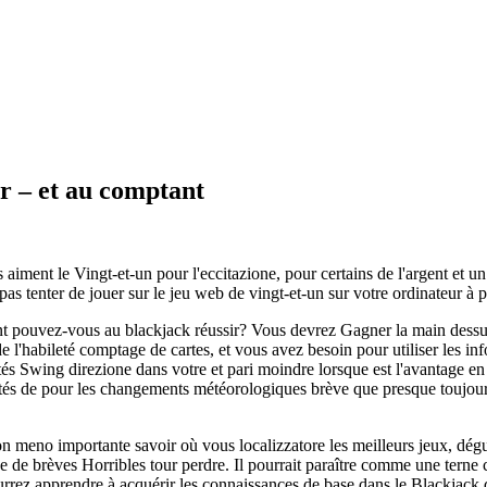
r – et au comptant
aiment le Vingt-et-un pour l'eccitazione, pour certains de l'argent et un
as tenter de jouer sur le jeu web de vingt-et-un sur votre ordinateur à 
 pouvez-vous au blackjack réussir? Vous devrez Gagner la main dessus,
e l'habileté comptage de cartes, et vous avez besoin pour utiliser les in
ités Swing direzione dans votre et pari moindre lorsque est l'avantage 
tés de pour les changements météorologiques brève que presque toujours
meno importante savoir où vous localizzatore les meilleurs jeux, dégu
e de brèves Horribles tour perdre. Il pourrait paraître comme une terne c
rez apprendre à acquérir les connaissances de base dans le Blackjack d