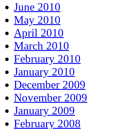
June 2010
May 2010
April 2010
March 2010
February 2010
January 2010
December 2009
November 2009
January 2009
February 2008