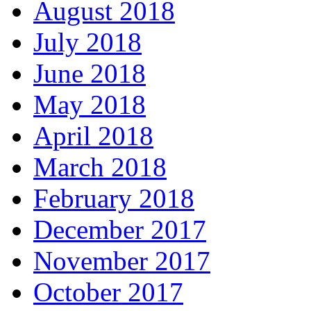
August 2018
July 2018
June 2018
May 2018
April 2018
March 2018
February 2018
December 2017
November 2017
October 2017