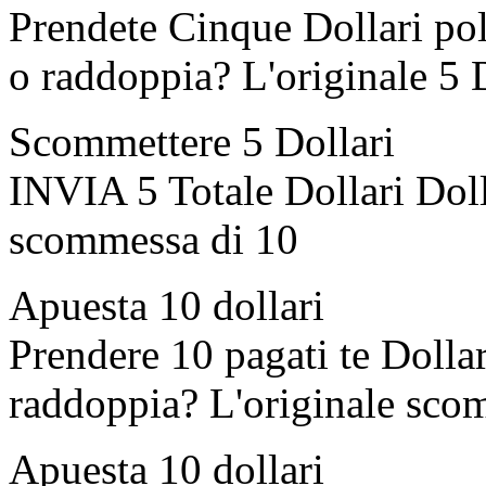
Prendete Cinque Dollari poli
o raddoppia? L'originale 5
Scommettere 5 Dollari
INVIA 5 Totale Dollari Dol
scommessa di 10
Apuesta 10 dollari
Prendere 10 pagati te Dollar
raddoppia? L'originale sco
Apuesta 10 dollari