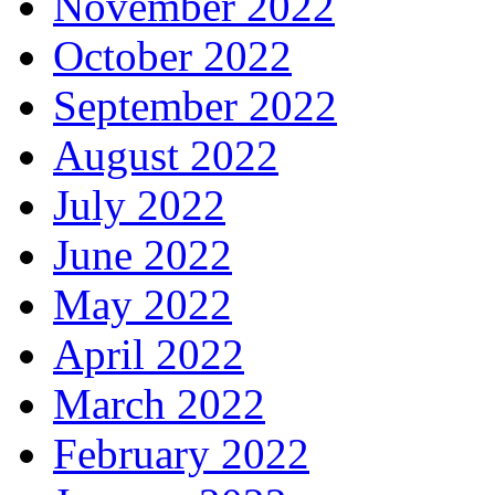
November 2022
October 2022
September 2022
August 2022
July 2022
June 2022
May 2022
April 2022
March 2022
February 2022