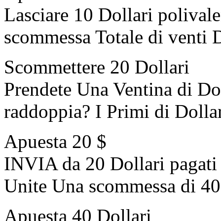
Lasciare 10 Dollari poliva
scommessa Totale di venti D
Scommettere 20 Dollari
Prendete Una Ventina di Doll
raddoppia? I Primi di Doll
Apuesta 20 $
INVIA da 20 Dollari pagati 
Unite Una scommessa di 40
Apuesta 40 Dollari