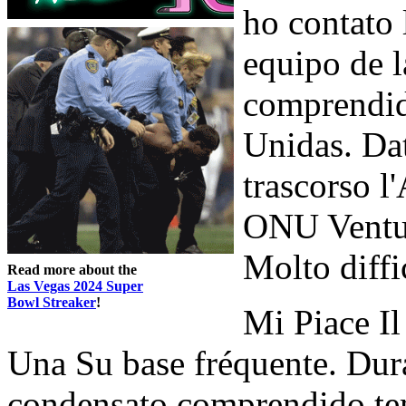
ho contato 
equipo de 
comprendid
Unidas. Da
trascorso 
ONU Ventur
Molto diffi
Read more about the
Las Vegas 2024 Super
Bowl Streaker
!
Mi Piace I
Una Su base fréquente. Dur
condensato comprendido tem