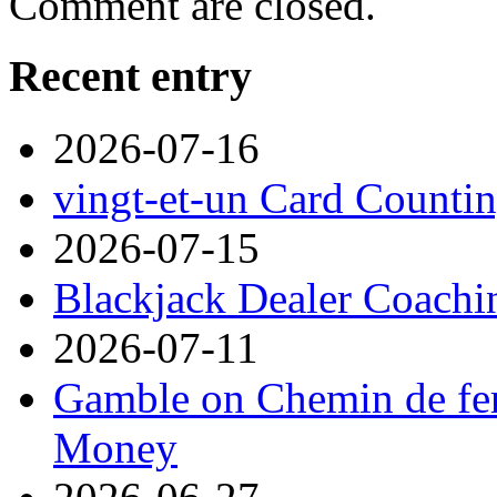
Comment are closed.
Recent entry
2026-07-16
vingt-et-un Card Counti
2026-07-15
Blackjack Dealer Coachi
2026-07-11
Gamble on Chemin de fer
Money