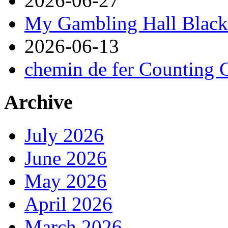
2026-06-27
My Gambling Hall Black
2026-06-13
chemin de fer Counting 
Archive
July 2026
June 2026
May 2026
April 2026
March 2026