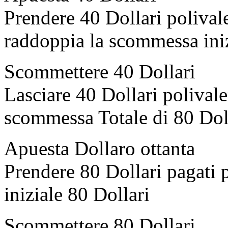
Prendere 40 Dollari polivale
raddoppia la scommessa ini
Scommettere 40 Dollari
Lasciare 40 Dollari poliva
scommessa Totale di 80 Dol
Apuesta Dollaro ottanta
Prendere 80 Dollari pagati 
iniziale 80 Dollari
Scommettere 80 Dollari