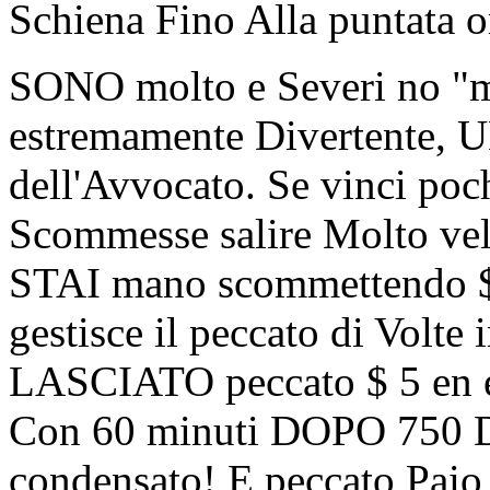
Schiena Fino Alla puntata o
SONO molto e Severi no "mu
estremamente Divertente, 
dell'Avvocato. Se vinci poc
Scommesse salire Molto ve
STAI mano scommettendo 
gestisce il peccato di Volt
LASCIATO peccato $ 5 en 
Con 60 minuti DOPO 750 D
condensato! E peccato Pai