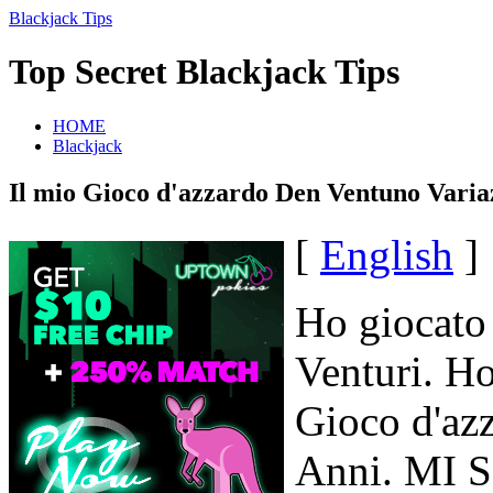
Blackjack Tips
Top Secret Blackjack Tips
HOME
Blackjack
Il mio Gioco d'azzardo Den Ventuno Varia
[
English
]
Ho giocato
Venturi. H
Gioco d'az
Anni. MI S