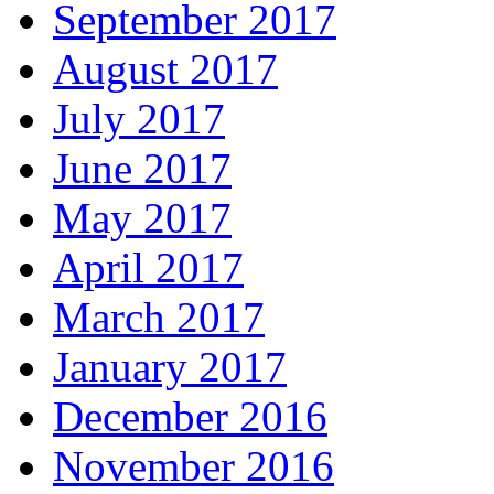
September 2017
August 2017
July 2017
June 2017
May 2017
April 2017
March 2017
January 2017
December 2016
November 2016