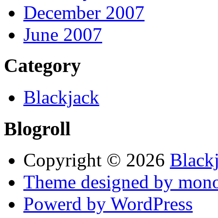
December 2007
June 2007
Category
Blackjack
Blogroll
Copyright © 2026
Black
Theme designed by mono
Powerd by WordPress