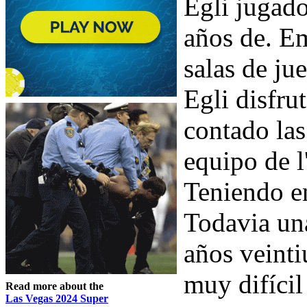
Egli jugad
años de. E
salas de ju
Egli disfru
contado las
equipo de 
Teniendo en
Todavia una
años veint
muy difícil
Read more about the
Las Vegas 2024 Super