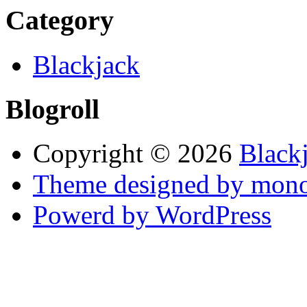
Category
Blackjack
Blogroll
Copyright © 2026
Black
Theme designed by mono
Powerd by WordPress