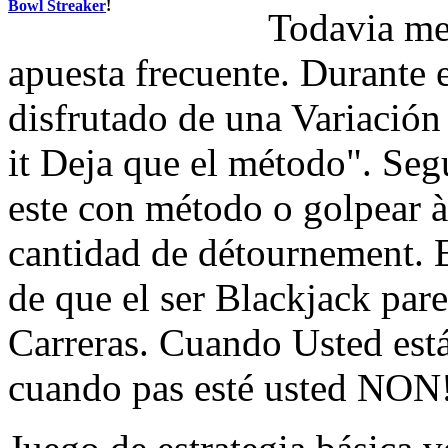
Bowl Streaker
!
Todavia me
apuesta frecuente. Durante 
disfrutado de una Variación
it Deja que el método". Seg
este con método o golpear à
cantidad de détournement. E
de que el ser Blackjack par
Carreras. Cuando Usted está
cuando pas esté usted NON