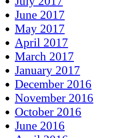
July 2017
June 2017
May 2017
April 2017
March 2017
January 2017
December 2016
November 2016
October 2016
June 2016