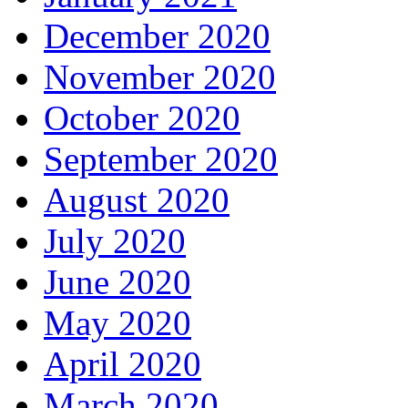
December 2020
November 2020
October 2020
September 2020
August 2020
July 2020
June 2020
May 2020
April 2020
March 2020